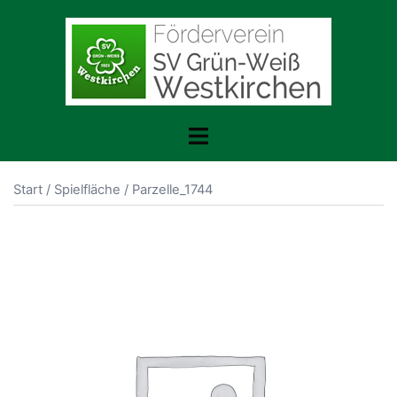
Zum
Inhalt
springen
Menü
umschalten
Start
/
Spielfläche
/ Parzelle_1744