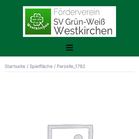
Zum
Inhalt
springen
Toggle
menu
Startseite
/
Spielfläche
/ Parzelle_1782