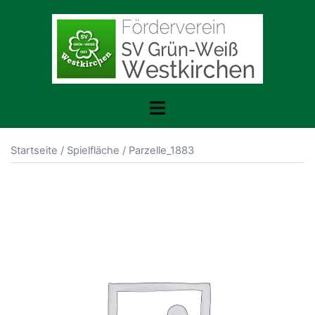
Zum
Inhalt
springen
Toggle
menu
Startseite
/
Spielfläche
/ Parzelle_1883