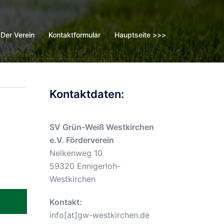
Der Verein
Kontaktformular
Hauptseite >>>
Kontaktdaten:
SV Grün-Weiß Westkirchen
e.V. Förderverein
Nelkenweg 10
59320 Ennigerloh-
Westkirchen
Kontakt:
info[at]gw-westkirchen.de