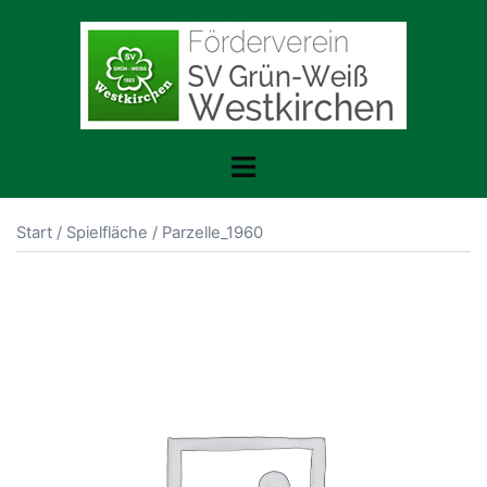
Zum
Inhalt
springen
Menü
umschalten
Start
/
Spielfläche
/ Parzelle_1960