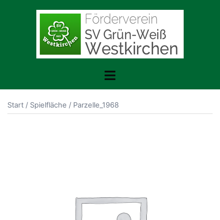
Zum
Inhalt
springen
Menü
umschalten
Start
/
Spielfläche
/ Parzelle_1968