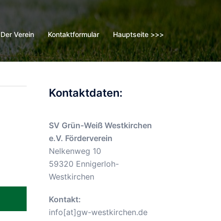
Der Verein
Kontaktformular
Hauptseite >>>
Kontaktdaten:
SV Grün-Weiß Westkirchen
e.V. Förderverein
Nelkenweg 10
59320 Ennigerloh-
Westkirchen
Kontakt:
info[at]gw-westkirchen.de