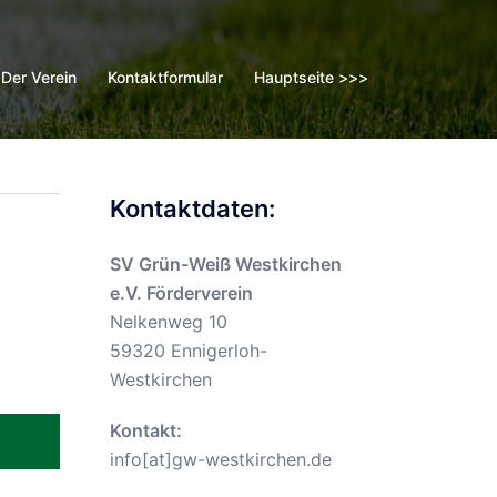
Der Verein
Kontaktformular
Hauptseite >>>
Kontaktdaten:
SV Grün-Weiß Westkirchen
e.V. Förderverein
Nelkenweg 10
59320 Ennigerloh-
Westkirchen
Kontakt:
info[at]gw-westkirchen.de