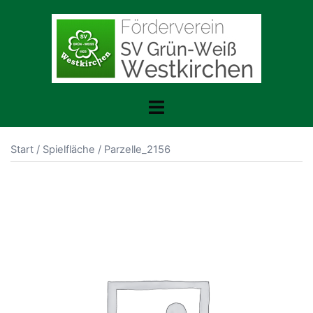
Zum
Inhalt
springen
Menü
umschalten
Start
/
Spielfläche
/ Parzelle_2156