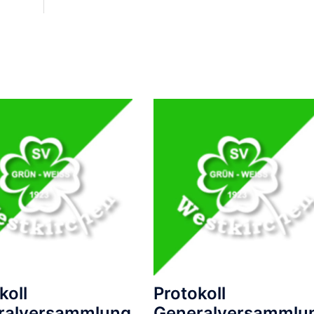
koll
Protokoll
ralversammlung
Generalversammlu