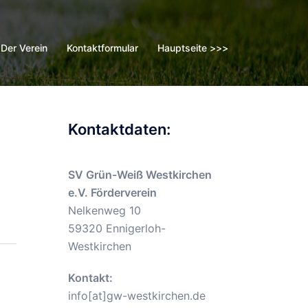
Der Verein
Kontaktformular
Hauptseite >>>
Kontaktdaten:
SV Grün-Weiß Westkirchen
m
e.V. Förderverein
Nelkenweg 10
59320 Ennigerloh-
Westkirchen
Kontakt:
info[at]gw-westkirchen.de