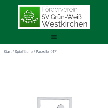
Zum
Inhalt
springen
Menü
umschalten
Start
/
Spielfläche
/ Parzelle_0171