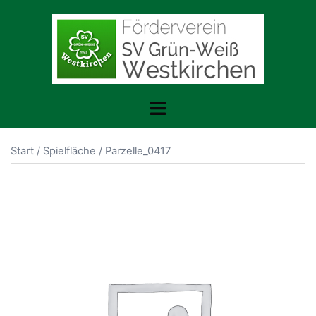
Zum
Inhalt
springen
Menü
umschalten
Start
/
Spielfläche
/ Parzelle_0417