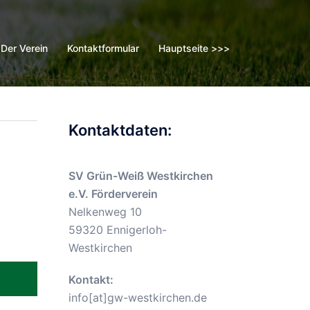
Der Verein
Kontaktformular
Hauptseite >>>
Kontaktdaten:
SV Grün-Weiß Westkirchen
e.V. Förderverein
Nelkenweg 10
59320 Ennigerloh-
Westkirchen
Kontakt:
info[at]gw-westkirchen.de