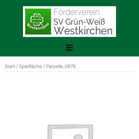
Zum
Inhalt
springen
Menü
umschalten
Start
/
Spielfläche
/ Parzelle_0976