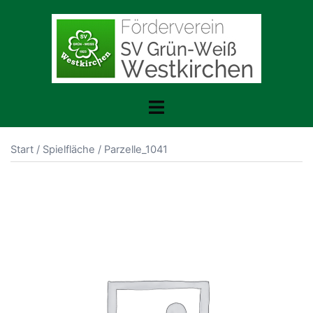
Zum
Inhalt
springen
Menü
umschalten
Start
/
Spielfläche
/ Parzelle_1041