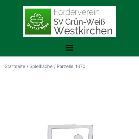
Zum
Inhalt
springen
Toggle
menu
Startseite
/
Spielfläche
/ Parzelle_1870