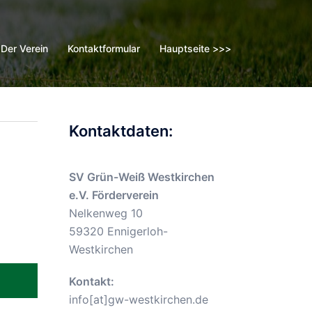
Der Verein
Kontaktformular
Hauptseite >>>
Kontaktdaten:
SV Grün-Weiß Westkirchen
e.V. Förderverein
Nelkenweg 10
59320 Ennigerloh-
Westkirchen
Kontakt:
info[at]gw-westkirchen.de