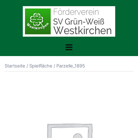
Zum
Inhalt
springen
Toggle
menu
Startseite
/
Spielfläche
/ Parzelle_1895