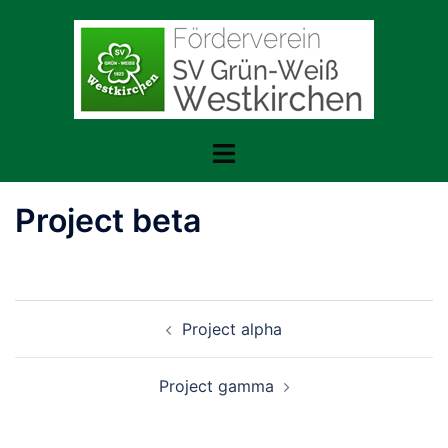
Zum
Inhalt
springen
Menü
umschalten
Project beta
Beitragsnavigation
Project alpha
Project gamma