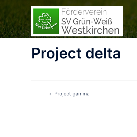
Zum
Inhalt
springen
Project delta
Beitrags-
Project gamma
Navigation